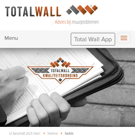
Menu
Total Wall App
Home
twkb
U bevindt zich hier: