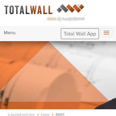
Menu
Total Wall App
Home
RW01
U bevindt zich hier: