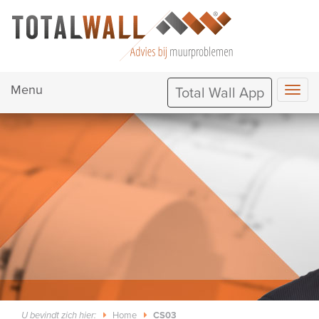
Menu
Total Wall App
Home
CS03
U bevindt zich hier: