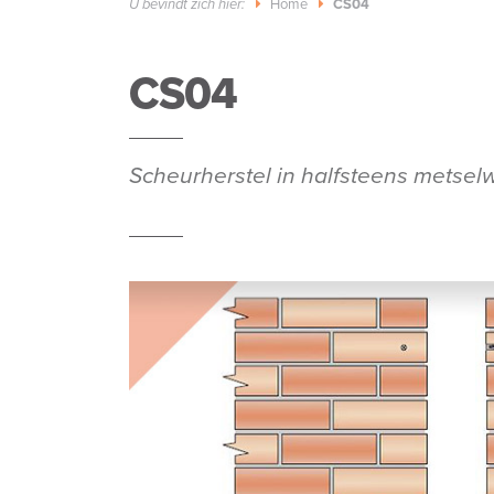
Home
CS04
U bevindt zich hier:
CS04
Scheurherstel in halfsteens metselw