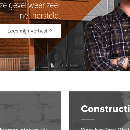
nze gevel weer zeer
net hersteld.
Lees mijn verhaal
Constructi
blemen bieden wij
Door het Total Wal