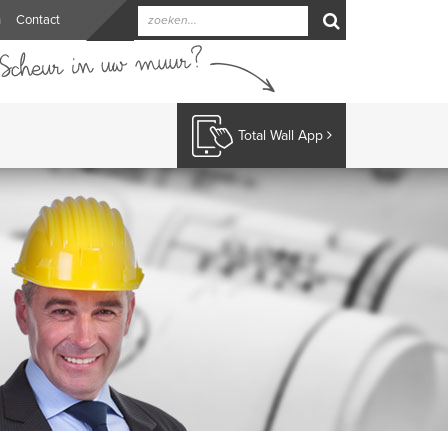
n
Contact
Total Wall App