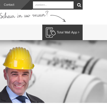
n
Contact
Total Wall App