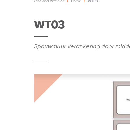
Home
WT03
U bevindt zich hier:
WT03
Spouwmuur verankering door middel