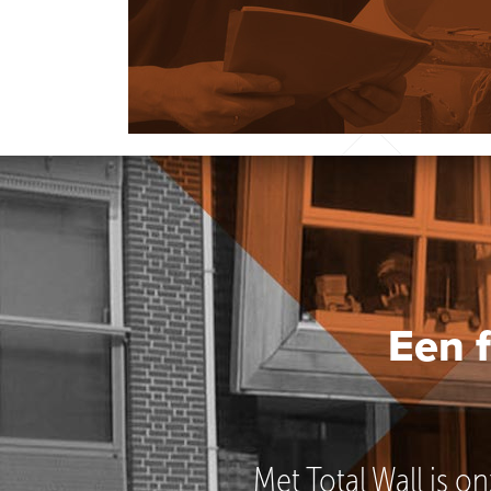
Een 
Met Total Wall is o