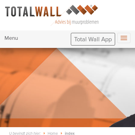
Menu
Total Wall App
Home
index
U bevindt zich hier: