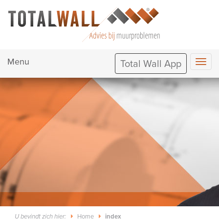
Menu
Total Wall App
Home
index
U bevindt zich hier: